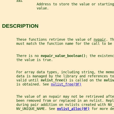
val
                 Address to store the value or starting
                 value.
DESCRIPTION
       These functions retrieve the value of 
nvpair
. Th
       must match the function name for the call to be 
       There is no 
nvpair_value_boolean()
; the existenc
       the value is true.
       For array data types, including string, the memo
       data is managed by the library and references to
       valid until 
nvlist_free() 
is called on the 
nvlis
       is obtained. See 
nvlist_free(9F)
       The value of an nvpair may not be retrieved afte
       been removed from or replaced in an nvlist. Repl
       during pair addition on nvlists created with NV
       NV_UNIQUE_NAME. See 
nvlist_alloc(9F)
for more de