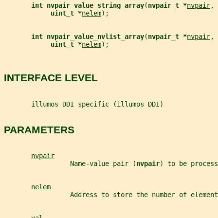
int nvpair_value_string_array
(
nvpair_t *
nvpair
, 
uint_t *
nelem
);
int nvpair_value_nvlist_array
(
nvpair_t *
nvpair
, 
uint_t *
nelem
);
INTERFACE LEVEL
       illumos DDI specific (illumos DDI)
PARAMETERS
nvpair
                 Name-value pair (
nvpair
) to be process
nelem
                 Address to store the number of element