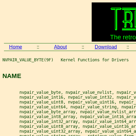
Home
::
About
::
Download
::
NVPAIR_VALUE_BYTE(9F)   Kernel Functions for Drivers   
NAME
       nvpair_value_byte, nvpair_value_nvlist, nvpair_v
       nvpair_value_int16, nvpair_value_int32, nvpair_v
       nvpair_value_uint8, nvpair_value_uint16, nvpair_
       nvpair_value_uint64, nvpair_value_string, nvpair
       nvpair_value_byte_array, nvpair_value_nvlist_arr
       nvpair_value_int8_array, nvpair_value_int16_arra
       nvpair_value_int32_array, nvpair_value_int64_arr
       nvpair_value_uint8_array, nvpair_value_uint16_ar
       nvpair_value_uint32_array, nvpair_value_uint64_a
       nvpair_value_string_array - retrieve value from 