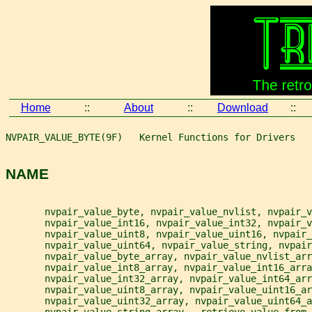
Home
::
About
::
Download
::
NVPAIR_VALUE_BYTE(9F)   Kernel Functions for Drivers   
NAME
       nvpair_value_byte, nvpair_value_nvlist, nvpair_v
       nvpair_value_int16, nvpair_value_int32, nvpair_v
       nvpair_value_uint8, nvpair_value_uint16, nvpair_
       nvpair_value_uint64, nvpair_value_string, nvpair
       nvpair_value_byte_array, nvpair_value_nvlist_arr
       nvpair_value_int8_array, nvpair_value_int16_arra
       nvpair_value_int32_array, nvpair_value_int64_arr
       nvpair_value_uint8_array, nvpair_value_uint16_ar
       nvpair_value_uint32_array, nvpair_value_uint64_a
       nvpair_value_string_array - retrieve value from 