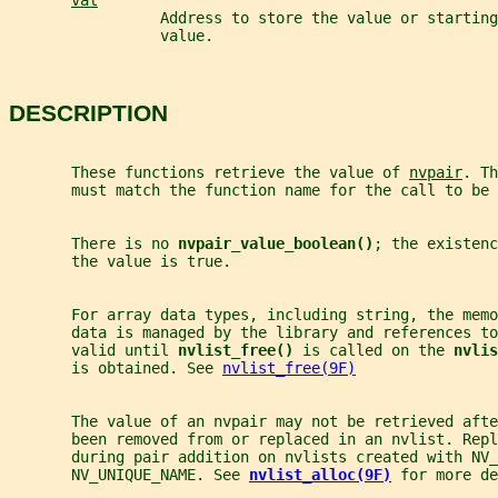
val
                 Address to store the value or starting
                 value.
DESCRIPTION
       These functions retrieve the value of 
nvpair
. Th
       must match the function name for the call to be 
       There is no 
nvpair_value_boolean()
; the existenc
       the value is true.
       For array data types, including string, the memo
       data is managed by the library and references to
       valid until 
nvlist_free() 
is called on the 
nvlis
       is obtained. See 
nvlist_free(9F)
       The value of an nvpair may not be retrieved afte
       been removed from or replaced in an nvlist. Repl
       during pair addition on nvlists created with NV
       NV_UNIQUE_NAME. See 
nvlist_alloc(9F)
for more de