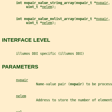
int nvpair_value_string_array
(
nvpair_t *
nvpair
, 
uint_t *
nelem
);
int nvpair_value_nvlist_array
(
nvpair_t *
nvpair
, 
uint_t *
nelem
);
INTERFACE LEVEL
       illumos DDI specific (illumos DDI)
PARAMETERS
nvpair
                 Name-value pair (
nvpair
) to be process
nelem
                 Address to store the number of element