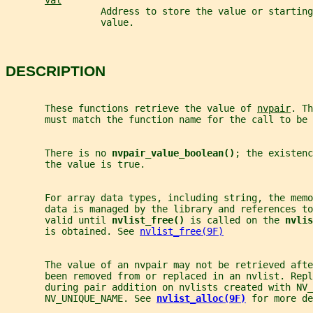
val
                 Address to store the value or starting
                 value.
DESCRIPTION
       These functions retrieve the value of 
nvpair
. Th
       must match the function name for the call to be 
       There is no 
nvpair_value_boolean()
; the existenc
       the value is true.
       For array data types, including string, the memo
       data is managed by the library and references to
       valid until 
nvlist_free() 
is called on the 
nvlis
       is obtained. See 
nvlist_free(9F)
       The value of an nvpair may not be retrieved afte
       been removed from or replaced in an nvlist. Repl
       during pair addition on nvlists created with NV
       NV_UNIQUE_NAME. See 
nvlist_alloc(9F)
for more de