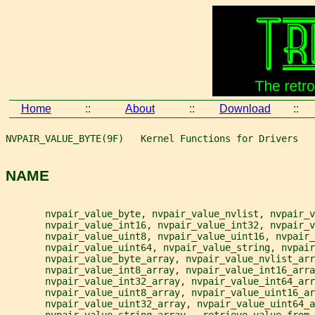
Home
::
About
::
Download
::
NVPAIR_VALUE_BYTE(9F)   Kernel Functions for Drivers   
NAME
       nvpair_value_byte, nvpair_value_nvlist, nvpair_v
       nvpair_value_int16, nvpair_value_int32, nvpair_v
       nvpair_value_uint8, nvpair_value_uint16, nvpair_
       nvpair_value_uint64, nvpair_value_string, nvpair
       nvpair_value_byte_array, nvpair_value_nvlist_arr
       nvpair_value_int8_array, nvpair_value_int16_arra
       nvpair_value_int32_array, nvpair_value_int64_arr
       nvpair_value_uint8_array, nvpair_value_uint16_ar
       nvpair_value_uint32_array, nvpair_value_uint64_a
       nvpair_value_string_array - retrieve value from 