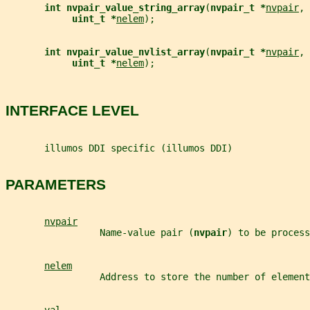
int nvpair_value_string_array
(
nvpair_t *
nvpair
, 
uint_t *
nelem
);
int nvpair_value_nvlist_array
(
nvpair_t *
nvpair
, 
uint_t *
nelem
);
INTERFACE LEVEL
       illumos DDI specific (illumos DDI)
PARAMETERS
nvpair
                 Name-value pair (
nvpair
) to be process
nelem
                 Address to store the number of element