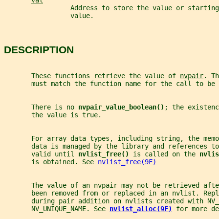
val
                 Address to store the value or starting
                 value.
DESCRIPTION
       These functions retrieve the value of 
nvpair
. Th
       must match the function name for the call to be 
       There is no 
nvpair_value_boolean()
; the existenc
       the value is true.
       For array data types, including string, the memo
       data is managed by the library and references to
       valid until 
nvlist_free() 
is called on the 
nvlis
       is obtained. See 
nvlist_free(9F)
       The value of an nvpair may not be retrieved afte
       been removed from or replaced in an nvlist. Repl
       during pair addition on nvlists created with NV
       NV_UNIQUE_NAME. See 
nvlist_alloc(9F)
for more de