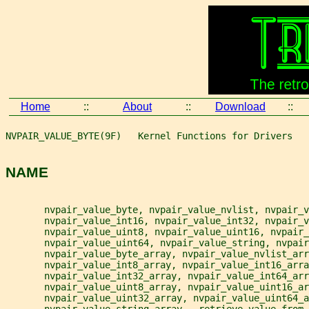
Home
::
About
::
Download
::
NVPAIR_VALUE_BYTE(9F)   Kernel Functions for Drivers   
NAME
       nvpair_value_byte, nvpair_value_nvlist, nvpair_v
       nvpair_value_int16, nvpair_value_int32, nvpair_v
       nvpair_value_uint8, nvpair_value_uint16, nvpair_
       nvpair_value_uint64, nvpair_value_string, nvpair
       nvpair_value_byte_array, nvpair_value_nvlist_arr
       nvpair_value_int8_array, nvpair_value_int16_arra
       nvpair_value_int32_array, nvpair_value_int64_arr
       nvpair_value_uint8_array, nvpair_value_uint16_ar
       nvpair_value_uint32_array, nvpair_value_uint64_a
       nvpair_value_string_array - retrieve value from 