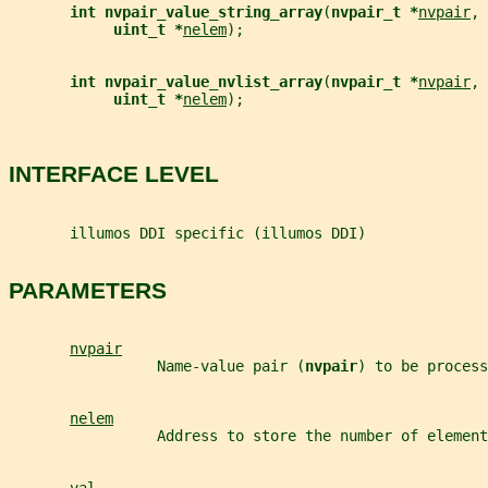
int nvpair_value_string_array
(
nvpair_t *
nvpair
, 
uint_t *
nelem
);
int nvpair_value_nvlist_array
(
nvpair_t *
nvpair
, 
uint_t *
nelem
);
INTERFACE LEVEL
       illumos DDI specific (illumos DDI)
PARAMETERS
nvpair
                 Name-value pair (
nvpair
) to be process
nelem
                 Address to store the number of element